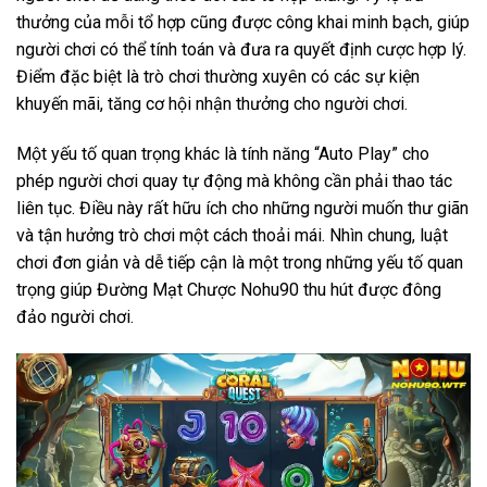
thưởng của mỗi tổ hợp cũng được công khai minh bạch, giúp
người chơi có thể tính toán và đưa ra quyết định cược hợp lý.
Điểm đặc biệt là trò chơi thường xuyên có các sự kiện
khuyến mãi, tăng cơ hội nhận thưởng cho người chơi.
Một yếu tố quan trọng khác là tính năng “Auto Play” cho
phép người chơi quay tự động mà không cần phải thao tác
liên tục. Điều này rất hữu ích cho những người muốn thư giãn
và tận hưởng trò chơi một cách thoải mái. Nhìn chung, luật
chơi đơn giản và dễ tiếp cận là một trong những yếu tố quan
trọng giúp Đường Mạt Chược Nohu90 thu hút được đông
đảo người chơi.