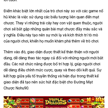
Điểm khác biệt lớn nhất của trò chơi này so với các game nổ
hũ khác là việc sử dụng các biểu tượng liên quan đến mạt
chược. Thay vì những trái cây hay con vật quen thuộc, người
chơi sẽ bắt gặp những quân bài mạt chược đầy màu sắc và
ý nghĩa. Điều này tạo nên sự mới lạ và kích thích trí tò mò
của người chơi, khiến họ muốn khám phá thêm về trò chơi.
Thêm vào đó, giao diện được thiết kế thân thiện với người
dùng, dễ dàng thao tác ngay cả đối với những người mới bắt
đầu. Các nút chức năng được bố trí hợp lý, giúp người chơi
dễ dàng điều chỉnh mức cược, quay và theo dõi kết quả. Sự
kết hợp giữa yếu tố truyền thống và hiện đại trong thiết kế
giao diện đã tạo nên sức hút đặc biệt cho Đường Mạt
Chược Nohu90.