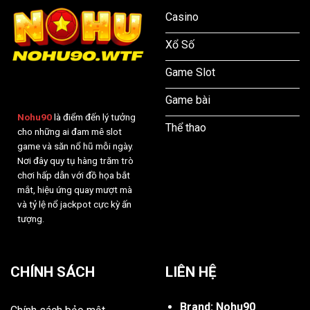
Casino
Xổ Số
Game Slot
Game bài
Nohu90
là điểm đến lý tưởng
Thể thao
cho những ai đam mê slot
game và săn nổ hũ mỗi ngày.
Nơi đây quy tụ hàng trăm trò
chơi hấp dẫn với đồ họa bắt
mắt, hiệu ứng quay mượt mà
và tỷ lệ nổ jackpot cực kỳ ấn
tượng.
CHÍNH SÁCH
LIÊN HỆ
Brand: Nohu90