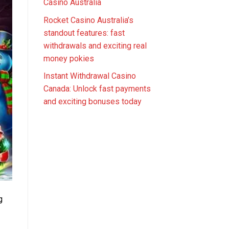
Casino Australia
Rocket Casino Australia’s
standout features: fast
withdrawals and exciting real
money pokies
Instant Withdrawal Casino
Canada: Unlock fast payments
and exciting bonuses today
g