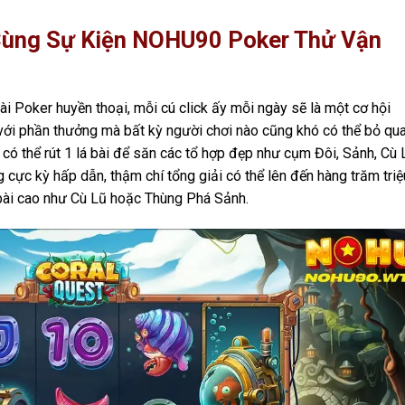
Cùng Sự Kiện NOHU90 Poker Thử Vận
i Poker huyền thoại, mỗi cú click ấy mỗi ngày sẽ là một cơ hội
với phần thưởng mà bất kỳ người chơi nào cũng khó có thể bỏ qua
n có thể rút 1 lá bài để săn các tổ hợp đẹp như cụm Đôi, Sảnh, Cù 
ực kỳ hấp dẫn, thậm chí tổng giải có thể lên đến hàng trăm triệ
bài cao như Cù Lũ hoặc Thùng Phá Sảnh.