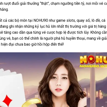
nh rượt đuổi giải thưởng “thật”, chạm ngưỡng tiền tỷ, nơi mỗi vé 
thắng.
ất cả các bộ môn tại NOHU90 như game slots, quay số, lô đề, cá
ang ghi nhận những kỷ lục hũ lớn nhất thị trường với giá trị hàng 
 sẽ tăng cao dần qua từng vé cược hợp lệ được tích lũy. Không cầ
úng vé, bạn có thể chính là người phá hũ huyền thoại, mang về giả
u hiện đại chưa bao giờ hồi hộp đến thế!