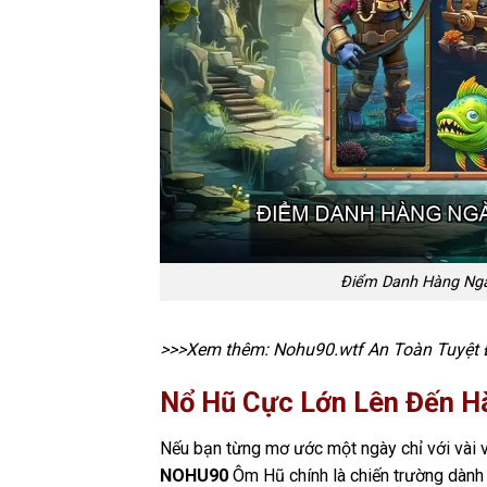
Điểm Danh Hàng Ngà
>>>Xem thêm: Nohu90.wtf An Toàn Tuyệt 
Nổ Hũ Cực Lớn Lên Đến H
Nếu bạn từng mơ ước một ngày chỉ với vài vé
NOHU90
Ôm Hũ chính là chiến trường dành 