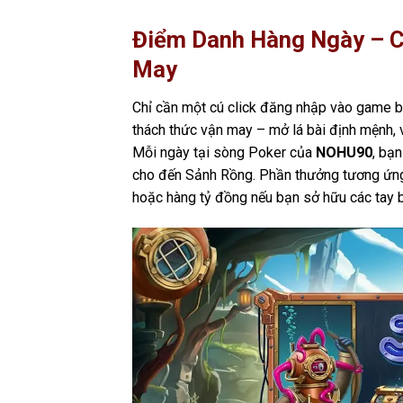
Điểm Danh Hàng Ngày – 
May
Chỉ cần một cú click đăng nhập vào game bà
thách thức vận may – mở lá bài định mệnh, 
Mỗi ngày tại sòng Poker của
NOHU90
, bạ
cho đến Sảnh Rồng. Phần thưởng tương ứng c
hoặc hàng tỷ đồng nếu bạn sở hữu các tay 