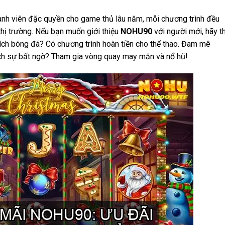
ành viên đặc quyền cho game thủ lâu năm, mỗi chương trình đều
thị trường. Nếu bạn muốn giới thiệu
NOHU90
với người mới, hãy 
hích bóng đá? Có chương trình hoàn tiền cho thể thao. Đam mê
ích sự bất ngờ? Tham gia vòng quay may mắn và nổ hũ!