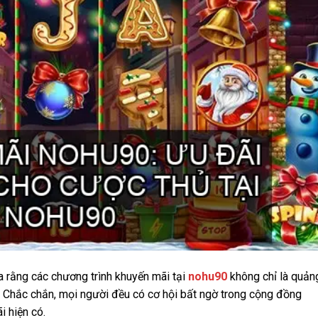
a rằng các chương trình khuyến mãi tại
nohu90
không chỉ là quản
n. Chắc chắn, mọi người đều có cơ hội bất ngờ trong cộng đồng
i hiện có.