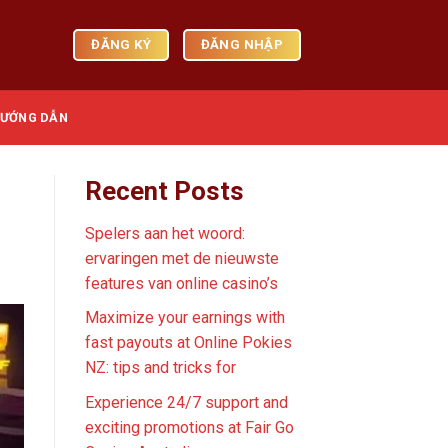
ĐĂNG KÝ
ĐĂNG NHẬP
ƯỚNG DẪN
Recent Posts
Spelers aan het woord:
ervaringen met de nieuwste
features van online casino’s
Maximize your earnings with
fast payouts at Online Pokies
NZ: tips and tricks for
Experience 24/7 support and
exciting promotions at Fair Go