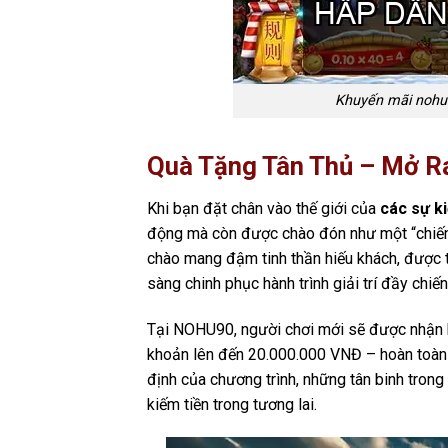
Khuyến mãi nohu9
Quà Tặng Tân Thủ – Mở Ra 
Khi bạn đặt chân vào thế giới của
các sự k
động mà còn được chào đón như một “chiến b
chào mang đậm tinh thần hiếu khách, được t
sàng chinh phục hành trình giải trí đầy chiến
Tại NOHU90, người chơi mới sẽ được nhận hoà
khoản lên đến 20.000.000 VNĐ – hoàn toàn 
định của chương trình, những tân binh trong
kiếm tiền trong tương lai.