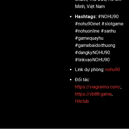
Minh, Việt Nam
Hashtags:
#NOHU90
#nohu90inet #slotgame
#nohuonline #sanhu
#gamequayhu
#gamebaidoithuong
#dangkyNOHU90
#linkvaoNOHU90
Link dự phòng:
nohu90
Đối tác:
https://viagraimo.com/
,
https://vb88.game
,
Hitclub