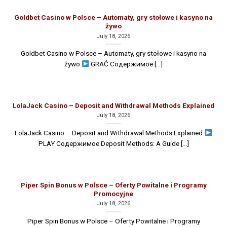
Goldbet Casino w Polsce – Automaty, gry stołowe i kasyno na
żywo
July 18, 2026
Goldbet Casino w Polsce – Automaty, gry stołowe i kasyno na
żywo
GRAĆ Содержимое [...]
LolaJack Casino – Deposit and Withdrawal Methods Explained
July 18, 2026
LolaJack Casino – Deposit and Withdrawal Methods Explained
PLAY Содержимое Deposit Methods: A Guide [...]
Piper Spin Bonus w Polsce – Oferty Powitalne i Programy
Promocyjne
July 18, 2026
Piper Spin Bonus w Polsce – Oferty Powitalne i Programy