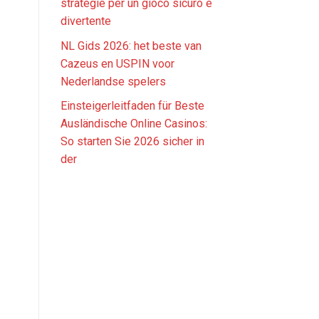
strategie per un gioco sicuro e
divertente
NL Gids 2026: het beste van
Cazeus en USPIN voor
Nederlandse spelers
Einsteigerleitfaden für Beste
Ausländische Online Casinos:
So starten Sie 2026 sicher in
der