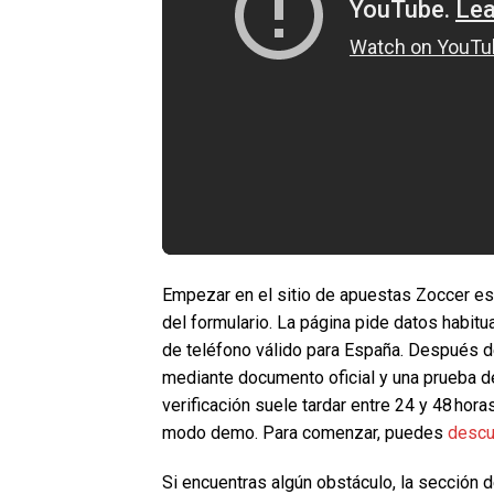
Empezar en el sitio de apuestas Zoccer es 
del formulario. La página pide datos habit
de teléfono válido para España. Después de 
mediante documento oficial y una prueba d
verificación suele tardar entre 24 y 48 hor
modo demo. Para comenzar, puedes
descu
Si encuentras algún obstáculo, la sección 