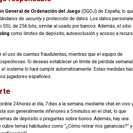
ón General de Ordenación del Juego
(DGOJ) de España, lo qu
stándares de
security
y protección de datos. Los datos personale
o SSL de 256 bits, similar al usado por bancos. Además, el sitio
ling
como límites de depósito, autoexclusión y acceso a recur
r el uso de cuentas fraudulentas, mientras que el equipo de
 sospechosas. Si deseas establecer un límite de pérdida semanal
y el sistema lo hará cumplir automáticamente. Estas medidas ha
 los jugadores españoles.
rte
ible 24 horas al día, 7 días a la semana, mediante chat en vivo 
ta son generalmente inferiores a 5 minutos en el chat, lo que
lemas de depósito o preguntas sobre bonos. Además, hay una
 cubre temas habituales como “¿Cómo retirar mis ganancias?” y