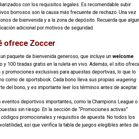
iliarizados con los requisitos legales. Es recomendable subir
ivos borrosos son la causa más frecuente de rechazo. Una vez
onos de bienvenida y a la zona de depósito. Recuerda que algu
icación adicional por motivos de seguridad.
é ofrece Zoccer
un paquete de bienvenida generoso, que incluye un
welcome
y 100 tiradas gratis en la ruleta en vivo. Además, el sitio ofrec
y promociones exclusivas para apuestas deportivas, lo que lo
sino como de sportsbook. Cada bono lleva sus propias
wagering
te del bono, y es importante leer los términos antes de aceptar.
a eventos deportivos importantes, como la Champions League o 
uestas sin riesgo. En la sección de “Promociones activas”
, códigos promocionales y requisitos de apuesta. No todos los
latilidad, así que verifica la tabla de juegos elegibles antes de