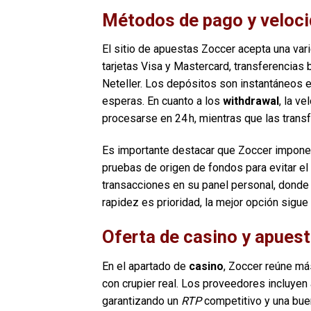
Métodos de pago y velocid
El sitio de apuestas Zoccer acepta una va
tarjetas Visa y Mastercard, transferencias
Neteller. Los depósitos son instantáneos e
esperas. En cuanto a los
withdrawal
, la v
procesarse en 24 h, mientras que las transf
Es importante destacar que Zoccer impone u
pruebas de origen de fondos para evitar el 
transacciones en su panel personal, donde 
rapidez es prioridad, la mejor opción sigu
Oferta de casino y apues
En el apartado de
casino
, Zoccer reúne má
con crupier real. Los proveedores incluyen
garantizando un
RTP
competitivo y una buen