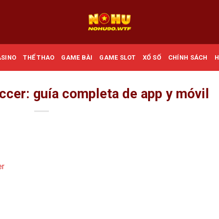
ASINO
THỂ THAO
GAME BÀI
GAME SLOT
XỔ SỐ
CHÍNH SÁCH
H
ccer: guía completa de app y móvil
er