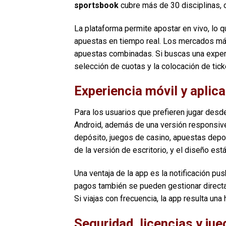
sportsbook
cubre más de 30 disciplinas, c
La plataforma permite apostar en vivo, lo q
apuestas en tiempo real. Los mercados más
apuestas combinadas. Si buscas una expe
selección de cuotas y la colocación de tick
Experiencia móvil y aplic
Para los usuarios que prefieren jugar desd
Android, además de una versión responsive 
depósito, juegos de casino, apuestas depor
de la versión de escritorio, y el diseño es
Una ventaja de la app es la notificación p
pagos también se pueden gestionar directa
Si viajas con frecuencia, la app resulta una
Seguridad, licencias y ju