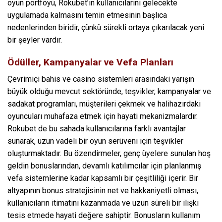
oyun portföyü, Rokubet’in kullanıcılarını gelecekte
uygulamada kalmasını temin etmesinin başlıca
nedenlerinden biridir, çünkü sürekli ortaya çıkarılacak yeni
bir şeyler vardır.
Ödüller, Kampanyalar ve Vefa Planları
Çevrimiçi bahis ve casino sistemleri arasındaki yarışın
büyük olduğu mevcut sektöründe, teşvikler, kampanyalar ve
sadakat programları, müşterileri çekmek ve halihazırdaki
oyuncuları muhafaza etmek için hayati mekanizmalardır.
Rokubet de bu sahada kullanıcılarına farklı avantajlar
sunarak, uzun vadeli bir oyun serüveni için teşvikler
oluşturmaktadır. Bu özendirmeler, genç üyelere sunulan hoş
geldin bonuslarından, devamlı katılımcılar için planlanmış
vefa sistemlerine kadar kapsamlı bir çeşitliliği içerir. Bir
altyapının bonus stratejisinin net ve hakkaniyetli olması,
kullanıcıların itimatını kazanmada ve uzun süreli bir ilişki
tesis etmede hayati değere sahiptir. Bonusların kullanım