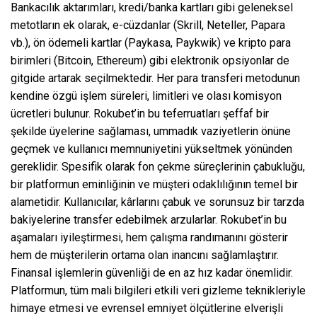
Bankacılık aktarımları, kredi/banka kartları gibi geleneksel
metotların ek olarak, e-cüzdanlar (Skrill, Neteller, Papara
vb.), ön ödemeli kartlar (Paykasa, Paykwik) ve kripto para
birimleri (Bitcoin, Ethereum) gibi elektronik opsiyonlar de
gitgide artarak seçilmektedir. Her para transferi metodunun
kendine özgü işlem süreleri, limitleri ve olası komisyon
ücretleri bulunur. Rokubet’in bu teferruatları şeffaf bir
şekilde üyelerine sağlaması, ummadık vaziyetlerin önüne
geçmek ve kullanıcı memnuniyetini yükseltmek yönünden
gereklidir. Spesifik olarak fon çekme süreçlerinin çabukluğu,
bir platformun eminliğinin ve müşteri odaklılığının temel bir
alametidir. Kullanıcılar, kârlarını çabuk ve sorunsuz bir tarzda
bakiyelerine transfer edebilmek arzularlar. Rokubet’in bu
aşamaları iyileştirmesi, hem çalışma randımanını gösterir
hem de müşterilerin ortama olan inancını sağlamlaştırır.
Finansal işlemlerin güvenliği de en az hız kadar önemlidir.
Platformun, tüm mali bilgileri etkili veri gizleme teknikleriyle
himaye etmesi ve evrensel emniyet ölçütlerine elverişli