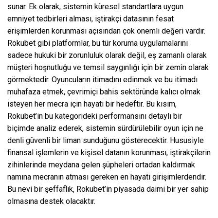
sunar. Ek olarak, sistemin küresel standartlara uygun
emniyet tedbirleri alması, iştirakçi datasının fesat
erişimlerden korunması açısından çok önemli değeri vardır.
Rokubet gibi platformlar, bu tür koruma uygulamalarını
sadece hukuki bir zorunluluk olarak değil, eş zamanlı olarak
müşteri hoşnutluğu ve temsil saygınlığı için bir zemin olarak
görmektedir. Oyuncuların itimadını edinmek ve bu itimadı
muhafaza etmek, çevrimiçi bahis sektöründe kalıcı olmak
isteyen her mecra için hayati bir hedeftir. Bu kısım,
Rokubet’in bu kategorideki performansını detaylı bir
biçimde analiz ederek, sistemin sürdürülebilir oyun için ne
denli güvenli bir liman sunduğunu gösterecektir. Hususiyle
finansal işlemlerin ve kişisel datanın korunması, iştirakçilerin
zihinlerinde meydana gelen şüpheleri ortadan kaldırmak
namına mecranın atması gereken en hayati girişimlerdendir.
Bu nevi bir şeffaflık, Rokubet’in piyasada daimi bir yer sahip
olmasına destek olacaktır.