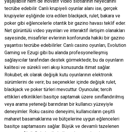
yaşayabilir hem de inovatif video slotlarının heyecanını
tecrübe edebilir. Canlı krupiyeli oyunlar alanı ise, gerçek
krupiyeler eşliğinde icra edilen blackjack, rulet, bakara ve
poker gibi eğlencelerle otantik bir gazino havası teklif eder.
Net görüntülü video yayınları ve interaktif iletişim olanakları
sayesinde, misafirler evlerinin konforunda hakiki bir gazino
yaşantısı tecrübe edebilirler. Canlı casino oyunları, Evolution
Gaming ve Ezugi gibi bu alanda profesyonelleşmiş
sağlayıcılar tarafından destek görmektedir, bu da oyunların
kalitesi ve sürekli veri akışı konusunda itimat sağlar.
Rokubet, ek olarak değişik kutu oyunlarının elektronik
sürümlerini de verir; bu seçenekler içinde değişik rulet,
blackjack ve poker türleri mevcuttur. Oyuncular, tercih
ettikleri etkinlikleri basitçe saptamak üzere sınıflandırılmış
veya arama yeteneği barındıran bir kullanıcı yüzeyiyle
deneyimler. Roku casino deneyimi, kullanıcıların çeşitli
maharet basamaklarına ve bütçelerine uygun eğlenceleri
basitçe saptamasını sağlar. Büyük ve devamlı tazelenen