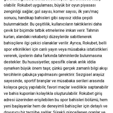
olabilir. Rokubet uygulaması, büyük bir oyun piyasası
zenginliği sağlar; gol sayısı, korner sayısı, ilk yarı/maç
sonucu, handikap bahisleri gibi sayısız iddia çeşidi
bulunmaktadır. Bu çeşitlilik, kullanıcıların taktiklerini daha
çevik bir biçimde tatbik etmelerine imkan verir. Tahmin
kurları, alandaki rekabetçi düzeylerde sabitlenerek
bahisçilere ilgi çekici olanaklar verilir. Ayrıca, Rokubet, belli
spor etkinlikleri için canlı yayın veya müsabaka istatistikleri
vererek, üyelerin daha farkında tahminlerde bulunmasına
destekler. Bu hususiyetler, spesifik olarak anlık iddia
oynarken büyük önem taşır, çünkü gerçek zamanlı bilgi akışı
tercihlerin çabukça yapılmasını gerektirir. Sezgisel arayüz
sayesinde, sportif branşlar ve müsabaka serileri arasında
kolayca geçiş yapılabilir, favori maçlar ivedilikle saptanabilir
ve bahis kuponları kolaylıkla oluşturulabilir. Rokubet giriş
adresi üzerinden erişilebilen bu spor bahisleri bölümü, hem
yeni başlayanlar hem de deneyimli bahisçiler için detaylı ve
doyurucu bir tecrübe sağlar. Sürekli güncellenen oranlar ve