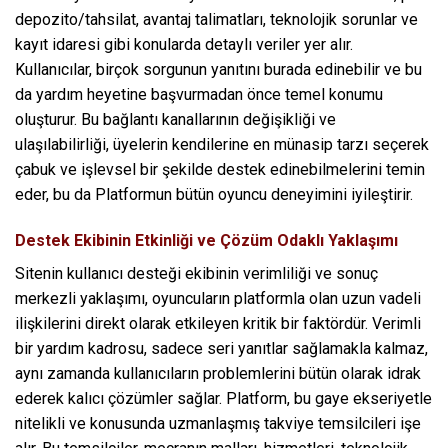
depozito/tahsilat, avantaj talimatları, teknolojik sorunlar ve
kayıt idaresi gibi konularda detaylı veriler yer alır.
Kullanıcılar, birçok sorgunun yanıtını burada edinebilir ve bu
da yardım heyetine başvurmadan önce temel konumu
oluşturur. Bu bağlantı kanallarının değişikliği ve
ulaşılabilirliği, üyelerin kendilerine en münasip tarzı seçerek
çabuk ve işlevsel bir şekilde destek edinebilmelerini temin
eder, bu da Platformun bütün oyuncu deneyimini iyileştirir.
Destek Ekibinin Etkinliği ve Çözüm Odaklı Yaklaşımı
Sitenin kullanıcı desteği ekibinin verimliliği ve sonuç
merkezli yaklaşımı, oyuncuların platformla olan uzun vadeli
ilişkilerini direkt olarak etkileyen kritik bir faktördür. Verimli
bir yardım kadrosu, sadece seri yanıtlar sağlamakla kalmaz,
aynı zamanda kullanıcıların problemlerini bütün olarak idrak
ederek kalıcı çözümler sağlar. Platform, bu gaye ekseriyetle
nitelikli ve konusunda uzmanlaşmış takviye temsilcileri işe