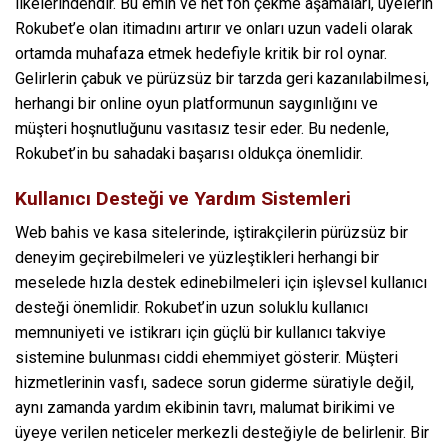
ilkelerindendir. Bu emin ve net fon çekme aşamaları, üyelerin
Rokubet’e olan itimadını artırır ve onları uzun vadeli olarak
ortamda muhafaza etmek hedefiyle kritik bir rol oynar.
Gelirlerin çabuk ve pürüzsüz bir tarzda geri kazanılabilmesi,
herhangi bir online oyun platformunun saygınlığını ve
müşteri hoşnutluğunu vasıtasız tesir eder. Bu nedenle,
Rokubet’in bu sahadaki başarısı oldukça önemlidir.
Kullanıcı Desteği ve Yardım Sistemleri
Web bahis ve kasa sitelerinde, iştirakçilerin pürüzsüz bir
deneyim geçirebilmeleri ve yüzleştikleri herhangi bir
meselede hızla destek edinebilmeleri için işlevsel kullanıcı
desteği önemlidir. Rokubet’in uzun soluklu kullanıcı
memnuniyeti ve istikrarı için güçlü bir kullanıcı takviye
sistemine bulunması ciddi ehemmiyet gösterir. Müşteri
hizmetlerinin vasfı, sadece sorun giderme süratiyle değil,
aynı zamanda yardım ekibinin tavrı, malumat birikimi ve
üyeye verilen neticeler merkezli desteğiyle de belirlenir. Bir