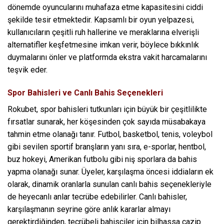
dönemde oyuncularını muhafaza etme kapasitesini ciddi
şekilde tesir etmektedir. Kapsamlı bir oyun yelpazesi,
kullanıcıların çeşitli ruh hallerine ve meraklarına elverişli
alternatifler keşfetmesine imkan verir, böylece bıkkınlık
duymalarını önler ve platformda ekstra vakit harcamalarını
teşvik eder.
Spor Bahisleri ve Canlı Bahis Seçenekleri
Rokubet, spor bahisleri tutkunları için büyük bir çeşitlilikte
fırsatlar sunarak, her köşesinden çok sayıda müsabakaya
tahmin etme olanağı tanır. Futbol, basketbol, tenis, voleybol
gibi sevilen sportif branşların yanı sıra, e-sporlar, hentbol,
buz hokeyi, Amerikan futbolu gibi niş sporlara da bahis
yapma olanağı sunar. Üyeler, karşılaşma öncesi iddiaların ek
olarak, dinamik oranlarla sunulan canlı bahis seçenekleriyle
de heyecanlı anlar tecrübe edebilirler. Canlı bahisler,
karşılaşmanın seyrine göre anlık kararlar almayı
gerektirdiğinden, tecrübeli bahisçiler için bilhassa cazip