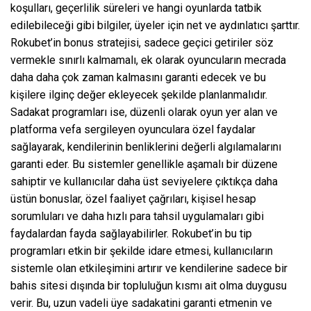
koşulları, geçerlilik süreleri ve hangi oyunlarda tatbik
edilebileceği gibi bilgiler, üyeler için net ve aydınlatıcı şarttır.
Rokubet’in bonus stratejisi, sadece geçici getiriler söz
vermekle sınırlı kalmamalı, ek olarak oyuncuların mecrada
daha daha çok zaman kalmasını garanti edecek ve bu
kişilere ilginç değer ekleyecek şekilde planlanmalıdır.
Sadakat programları ise, düzenli olarak oyun yer alan ve
platforma vefa sergileyen oyunculara özel faydalar
sağlayarak, kendilerinin benliklerini değerli algılamalarını
garanti eder. Bu sistemler genellikle aşamalı bir düzene
sahiptir ve kullanıcılar daha üst seviyelere çıktıkça daha
üstün bonuslar, özel faaliyet çağrıları, kişisel hesap
sorumluları ve daha hızlı para tahsil uygulamaları gibi
faydalardan fayda sağlayabilirler. Rokubet’in bu tip
programları etkin bir şekilde idare etmesi, kullanıcıların
sistemle olan etkileşimini artırır ve kendilerine sadece bir
bahis sitesi dışında bir topluluğun kısmı ait olma duygusu
verir. Bu, uzun vadeli üye sadakatini garanti etmenin ve