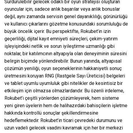
Sürdürülebilir gelecek odaklı bir oyun stratejisi oluşturan
oyuncular için, sadece anlık başarılar veya anlık bonuslar
değil, aynı zamanda servisin genel dayanıklılığı, görünürlüğü
ve kullanıcı çıkarlarını gözetme konusundaki sorumluluğu de
büyük öncelik içerir. Bu perspektifte, Rokubet’in izin
geçerliliği, dijital kayıt emniyeti süreçleri, çekim-yatırım
işleyişindeki netlik ve sorun iyileştirme uzmanlığı gibi
noktalar, bir katılımcının altyapıyla olan deneyiminin süresini
belirgin biçimde yönlendirebilir. Bunun yanında, altyapısal
çözümün yeniliği, oyun seçeneklerinin hakkaniyetli sonuç
üretmesini koruyan RNG (Rastgele Sayı Üreticisi) belgeleri
ve tablet uyumlu uyumluluk gibi nitelikler de kesintisiz bir
etkileşim için olmazsa olmazlardandır. Bu özenli irdeleme,
Rokubet’i çeşitli yönlerden çözümleyerek, hem sisteme
yeni giren üyelerin hem de halihazırdaki bahisçilerin işletme
hakkında kontrollü sonuçlar şekillendirmesine
hedeflemektedir. Rokubet’in ticari çevredeki durumunu ve
uzun vadeli gelecek vaadini kavramak için her bir merkezi