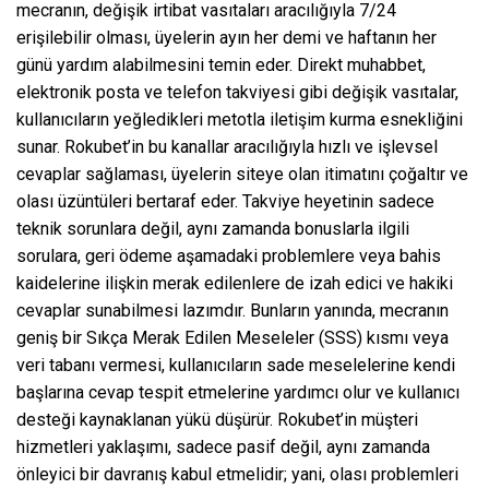
mecranın, değişik irtibat vasıtaları aracılığıyla 7/24
erişilebilir olması, üyelerin ayın her demi ve haftanın her
günü yardım alabilmesini temin eder. Direkt muhabbet,
elektronik posta ve telefon takviyesi gibi değişik vasıtalar,
kullanıcıların yeğledikleri metotla iletişim kurma esnekliğini
sunar. Rokubet’in bu kanallar aracılığıyla hızlı ve işlevsel
cevaplar sağlaması, üyelerin siteye olan itimatını çoğaltır ve
olası üzüntüleri bertaraf eder. Takviye heyetinin sadece
teknik sorunlara değil, aynı zamanda bonuslarla ilgili
sorulara, geri ödeme aşamadaki problemlere veya bahis
kaidelerine ilişkin merak edilenlere de izah edici ve hakiki
cevaplar sunabilmesi lazımdır. Bunların yanında, mecranın
geniş bir Sıkça Merak Edilen Meseleler (SSS) kısmı veya
veri tabanı vermesi, kullanıcıların sade meselelerine kendi
başlarına cevap tespit etmelerine yardımcı olur ve kullanıcı
desteği kaynaklanan yükü düşürür. Rokubet’in müşteri
hizmetleri yaklaşımı, sadece pasif değil, aynı zamanda
önleyici bir davranış kabul etmelidir; yani, olası problemleri