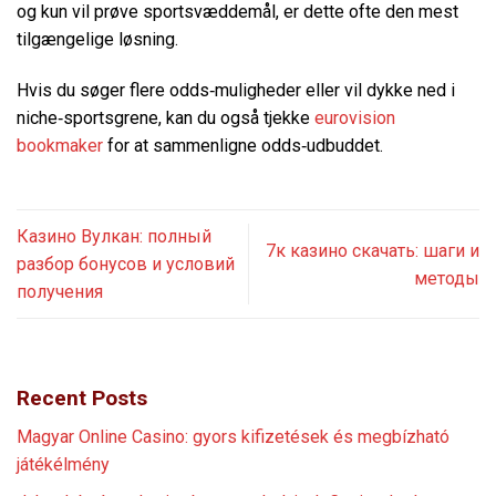
og kun vil prøve sportsvæddemål, er dette ofte den mest
tilgængelige løsning.
Hvis du søger flere odds‑muligheder eller vil dykke ned i
niche‑sportsgrene, kan du også tjekke
eurovision
bookmaker
for at sammenligne odds‑udbuddet.
Казино Вулкан: полный
7к казино скачать: шаги и
разбор бонусов и условий
методы
получения
Recent Posts
Magyar Online Casino: gyors kifizetések és megbízható
játékélmény