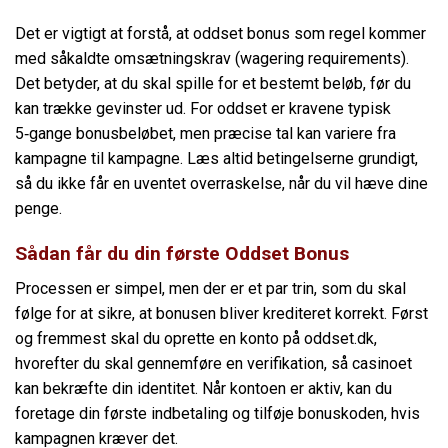
Det er vigtigt at forstå, at oddset bonus som regel kommer
med såkaldte omsætningskrav (wagering requirements).
Det betyder, at du skal spille for et bestemt beløb, før du
kan trække gevinster ud. For oddset er kravene typisk
5‑gange bonusbeløbet, men præcise tal kan variere fra
kampagne til kampagne. Læs altid betingelserne grundigt,
så du ikke får en uventet overraskelse, når du vil hæve dine
penge.
Sådan får du din første Oddset Bonus
Processen er simpel, men der er et par trin, som du skal
følge for at sikre, at bonusen bliver krediteret korrekt. Først
og fremmest skal du oprette en konto på oddset.dk,
hvorefter du skal gennemføre en verifikation, så casinoet
kan bekræfte din identitet. Når kontoen er aktiv, kan du
foretage din første indbetaling og tilføje bonuskoden, hvis
kampagnen kræver det.