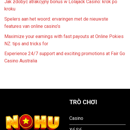
Jak zdobyć atrakcyjny bonus w Lolajack Casino: krok po
kroku
Spelers aan het woord: ervaringen met de nieuwste
features van online casino’s
Maximize your earnings with fast payouts at Online Pokies
NZ: tips and tricks for
Experience 24/7 support and exciting promotions at Fair Go
Casino Australia
TRÒ CHƠI
Casino
Xổ Số