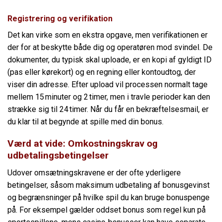
Registrering og verifikation
Det kan virke som en ekstra opgave, men verifikationen er
der for at beskytte både dig og operatøren mod svindel. De
dokumenter, du typisk skal uploade, er en kopi af gyldigt ID
(pas eller kørekort) og en regning eller kontoudtog, der
viser din adresse. Efter upload vil processen normalt tage
mellem 15 minuter og 2 timer, men i travle perioder kan den
strække sig til 24 timer. Når du får en bekræftelsesmail, er
du klar til at begynde at spille med din bonus.
Værd at vide: Omkostningskrav og
udbetalingsbetingelser
Udover omsætningskravene er der ofte yderligere
betingelser, såsom maksimum udbetaling af bonusgevinst
og begrænsninger på hvilke spil du kan bruge bonuspenge
på. For eksempel gælder oddset bonus som regel kun på