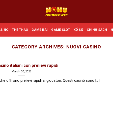
ASINO
THỂ THAO
GAME BÀI
GAME SLOT
XỔ SỐ
CHÍNH SÁCH
H
CATEGORY ARCHIVES:
NUOVI CASINO
sino italiani con prelievi rapidi
March 30, 2026
che offrono prelievi rapidi ai giocatori. Questi casinò sono [...]