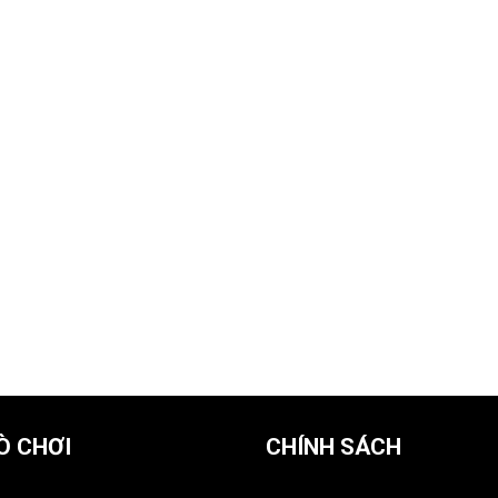
Ò CHƠI
CHÍNH SÁCH