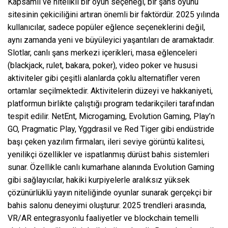
Kapsamlı ve nitelikli bir oyun seçeneği, bir şans oyunu
sitesinin çekiciliğini artıran önemli bir faktördür. 2025 yılında
kullanıcılar, sadece popüler eğlence seçeneklerini değil,
aynı zamanda yeni ve büyüleyici yaşantıları de aramaktadır.
Slotlar, canlı şans merkezi içerikleri, masa eğlenceleri
(blackjack, rulet, bakara, poker), video poker ve hususi
aktiviteler gibi çeşitli alanlarda çoklu alternatifler veren
ortamlar seçilmektedir. Aktivitelerin düzeyi ve hakkaniyeti,
platformun birlikte çalıştığı program tedarikçileri tarafından
tespit edilir. NetEnt, Microgaming, Evolution Gaming, Play’n
GO, Pragmatic Play, Yggdrasil ve Red Tiger gibi endüstride
başı çeken yazılım firmaları, ileri seviye görüntü kalitesi,
yenilikçi özellikler ve ispatlanmış dürüst bahis sistemleri
sunar. Özellikle canlı kumarhane alanında Evolution Gaming
gibi sağlayıcılar, hakiki kurpiyelerle aralıksız yüksek
çözünürlüklü yayın niteliğinde oyunlar sunarak gerçekçi bir
bahis salonu deneyimi oluşturur. 2025 trendleri arasında,
VR/AR entegrasyonlu faaliyetler ve blockchain temelli