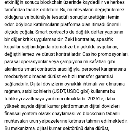
etkinliğin sonucu blockchain üzerinde kaydedilir ve herkes
tarafından tasdik edilebilir. Bu, muhtevaların değiştirilemez
olduğunu ve bütünüyle tesadüfi sonuçlar ürettiğini temin
eder, böylece katılımcıların platforma olan itimadı önemli
ölçüde çoğalır. Smart contracts de dağıtık defter yapısının
bir diğer kritik uygulamasıdır. Zeki kontratlar, spesifik
koşullar sağlandığında otomatize bir şekilde uygulanan,
değiştirilemez ve dürüst kontratlardır. Casino promosyonları,
parasal operasyonlar veya şampiyona mükafatları gibi
alanlarda smart contracts aracılığıyla, personel karışmasına
mecburiyet olmadan dürüst ve hızlı transfer garantisi
sağlanabilir. Dijital dövizlerin oynaklık ihtimali var olmasına
rağmen, stabilcoinlerin (USDT, USDC gibi) kullanımı bu
tehlikeyi azaltmaya yardımcı olmaktadır. 2025’te, daha
yüksek sayıda dijital kumar platformunun dijital dövizleri
finansal yöntem olarak onaylaması ve blockchain tabanlı
muhtevaları ürün yelpazelerine katması tahmin edilmektedir.
Bu mekanizma, dijital kumar sektörünü daha dürüst,