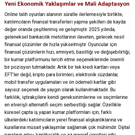
Yeni Ekonomik Yaklaşımlar ve Mali Adaptasyon
Online talih oyunları alanının süratle ilerlemesiyle birlikte,
katılımcıların finansal transferleri yapma şekilleri de kayda
değer oranda çeşitlenmiş ve gelişmiştir. 2025 yılında,
geleneksel bankacılık metotlarının ilaveten, gelecek nesil
finansal çözümler de hızla yükselmiştir. Oyuncular için
finansal çözümlerin hızı, emniyeti, basitliği ve değişebilirliği,
bir kumar platformunu tercih etme seçeneklerinde önemli
bir pozisyon tutmaktadır. Artık bir tek kredi kartları veya
EFT’ler değil, kripto para birimleri, elektronik cüzdanlar,
mobil transfer uygulamaları ve ön ödemeli kartlar gibi
sayısız seçenek de yaygın olarak kullanılmaktadır. Bu
farklılık, iştirakçilere kendi gereksinimlerine ve seçimlerine
en elverişli alternatifi seçim serbestliği sağlar. Özellikle
küresel çapta iş yapan kumar platformları için, farklı
ülkelerdeki katılımcıların yerel finansal alışkanlıklarına ve
kurallarına müsait yaklaşımlar sağlamak çok mühimdir. Dijital
paraların artışı, kimliksizlik ve az masraf ücretleri gibi