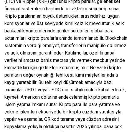
(LTC) ve Ripple (XRP) gibi ünlü kripto paralar, geleneksel
finansal sistemlerin haricinde bir aktarım seçeneği sunar.
Kripto paraların en büyük üstünlükleri arasında hız, uygun
komisyonlar ve üst seviyede kimliksizlik mevcuttur. Klasik
bankacılık yöntemlerinde günler sürebilen global para
aktarımları, kripto paralarla anında tamamlanabilir. Blockchain
sisteminin verdiği emniyet, transferlerin manipüle edilemez
ve açık olmasını garanti eder. Katılımcılar, özel finansal
verilerini aracısız bahis mecrasıyla vermek mecburiyetinde
kalmadıkları için gizlilikleri korunmuş olur. Ne var ki kripto
paraların değer oynaklığı tehlikesi, kimi müşteriler adına
kaygı yaratabilir. Bu tehlikeyi düşürmek amacıyla bazı
casinolar, USDT veya USDC gibi stabilcoinleri kabul ederek,
kıymeti Amerikan dolarına endekslenmiş kripto paralarla
işlem yapma imkanı sunar. Kripto para ile para yatırma ve
çekme işlemleri ekseriyetle bir kripto cüzdanı vasıtasıyla
yapılır ve aşamalar, QR kod tarama veya cüzdan adresini
kopyalama yoluyla oldukça basittir. 2025 yılında, daha çok