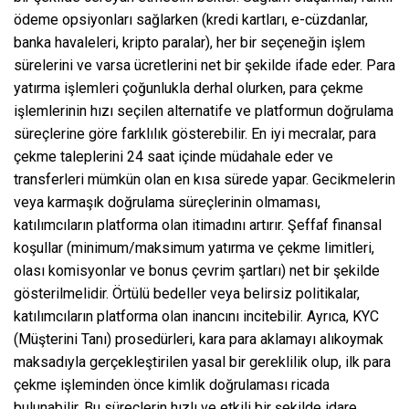
ödeme opsiyonları sağlarken (kredi kartları, e-cüzdanlar,
banka havaleleri, kripto paralar), her bir seçeneğin işlem
sürelerini ve varsa ücretlerini net bir şekilde ifade eder. Para
yatırma işlemleri çoğunlukla derhal olurken, para çekme
işlemlerinin hızı seçilen alternatife ve platformun doğrulama
süreçlerine göre farklılık gösterebilir. En iyi mecralar, para
çekme taleplerini 24 saat içinde müdahale eder ve
transferleri mümkün olan en kısa sürede yapar. Gecikmelerin
veya karmaşık doğrulama süreçlerinin olmaması,
katılımcıların platforma olan itimadını artırır. Şeffaf finansal
koşullar (minimum/maksimum yatırma ve çekme limitleri,
olası komisyonlar ve bonus çevrim şartları) net bir şekilde
gösterilmelidir. Örtülü bedeller veya belirsiz politikalar,
katılımcıların platforma olan inancını incitebilir. Ayrıca, KYC
(Müşterini Tanı) prosedürleri, kara para aklamayı alıkoymak
maksadıyla gerçekleştirilen yasal bir gereklilik olup, ilk para
çekme işleminden önce kimlik doğrulaması ricada
bulunabilir. Bu süreçlerin hızlı ve etkili bir şekilde idare