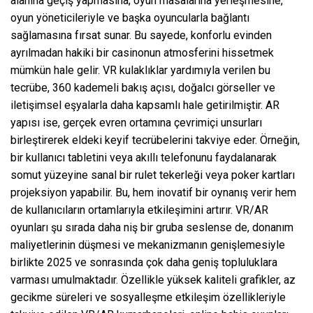
alanına geçiş yapmasına, oyun masalarına yerleşmesine,
oyun yöneticileriyle ve başka oyuncularla bağlantı
sağlamasına fırsat sunar. Bu sayede, konforlu evinden
ayrılmadan hakiki bir casinonun atmosferini hissetmek
mümkün hale gelir. VR kulaklıklar yardımıyla verilen bu
tecrübe, 360 kademeli bakış açısı, doğalcı görseller ve
iletişimsel eşyalarla daha kapsamlı hale getirilmiştir. AR
yapısı ise, gerçek evren ortamına çevrimiçi unsurları
birleştirerek eldeki keyif tecrübelerini takviye eder. Örneğin,
bir kullanıcı tabletini veya akıllı telefonunu faydalanarak
somut yüzeyine sanal bir rulet tekerleği veya poker kartları
projeksiyon yapabilir. Bu, hem inovatif bir oynanış verir hem
de kullanıcıların ortamlarıyla etkileşimini artırır. VR/AR
oyunları şu sırada daha niş bir gruba seslense de, donanım
maliyetlerinin düşmesi ve mekanizmanın genişlemesiyle
birlikte 2025 ve sonrasında çok daha geniş topluluklara
varması umulmaktadır. Özellikle yüksek kaliteli grafikler, az
gecikme süreleri ve sosyalleşme etkileşim özellikleriyle