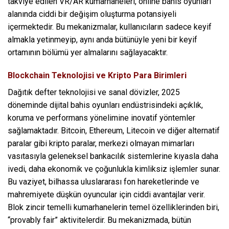
takviye edilen VR/AR kumarhaneleri, online bahis oyunları
alanında ciddi bir değişim oluşturma potansiyeli
içermektedir. Bu mekanizmalar, kullanıcıların sadece keyif
almakla yetinmeyip, aynı anda bütünüyle yeni bir keyif
ortamının bölümü yer almalarını sağlayacaktır.
Blockchain Teknolojisi ve Kripto Para Birimleri
Dağıtık defter teknolojisi ve sanal dövizler, 2025
döneminde dijital bahis oyunları endüstrisindeki açıklık,
koruma ve performans yönelimine inovatif yöntemler
sağlamaktadır. Bitcoin, Ethereum, Litecoin ve diğer alternatif
paralar gibi kripto paralar, merkezi olmayan mimarları
vasıtasıyla geleneksel bankacılık sistemlerine kıyasla daha
ivedi, daha ekonomik ve çoğunlukla kimliksiz işlemler sunar.
Bu vaziyet, bilhassa uluslararası fon hareketlerinde ve
mahremiyete düşkün oyuncular için ciddi avantajlar verir.
Blok zincir temelli kumarhanelerin temel özelliklerinden biri,
“provably fair” aktivitelerdir. Bu mekanizmada, bütün