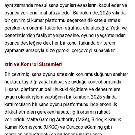
aynı zamanda mesul şans oyunları esaslarını kabul eder ve
oyuncu verilerini muhafaza eder. Bu bölümde, 2025 yılında
bir çevrimiçi kumar platformu seçerken dikkate alınması
gereken en önemli faktörleri etraflıca ele alacağız. Yetki ve
denetimlerden faaliyet yelpazesine, oyuncu yaşantısından
oyuncu desteğine dek her bir konu, farkında bir tercih
yapmanız amacıyla size gerekli çerçeveyi sunacaktır.
İzin ve Kontrol Sistemleri
Bir çevrimiçi şans oyunu sitesinin korunmuşluğunun anahtar
noktası, taşıdığı yasal ruhsat ve uyduğu kontrol organıdır.
Lisans, platformun belli hukuki ölçütlere ve denetimlere
uygun olarak işlem yaptığının bir kanıtıdır. 2025 yılında,
katılımcıların bir şans oyunu platformunu incelerken ilk
dikkat etmeleri gereken husus, ilgili ortamın ruhsat
verileridir. Malta Gaming Authority (MGA), Birleşik Krallık
Kumar Komisyonu (UKGC) ve Curaçao eGaming gibi
merciler, endüstrideki en muteber ruhsat veren