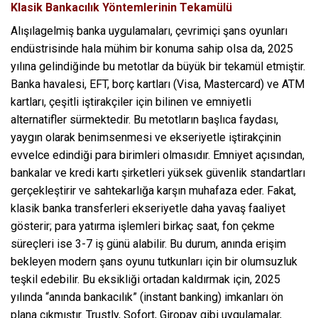
Klasik Bankacılık Yöntemlerinin Tekamülü
Alışılagelmiş banka uygulamaları, çevrimiçi şans oyunları
endüstrisinde hala mühim bir konuma sahip olsa da, 2025
yılına gelindiğinde bu metotlar da büyük bir tekamül etmiştir.
Banka havalesi, EFT, borç kartları (Visa, Mastercard) ve ATM
kartları, çeşitli iştirakçiler için bilinen ve emniyetli
alternatifler sürmektedir. Bu metotların başlıca faydası,
yaygın olarak benimsenmesi ve ekseriyetle iştirakçinin
evvelce edindiği para birimleri olmasıdır. Emniyet açısından,
bankalar ve kredi kartı şirketleri yüksek güvenlik standartları
gerçekleştirir ve sahtekarlığa karşın muhafaza eder. Fakat,
klasik banka transferleri ekseriyetle daha yavaş faaliyet
gösterir; para yatırma işlemleri birkaç saat, fon çekme
süreçleri ise 3-7 iş günü alabilir. Bu durum, anında erişim
bekleyen modern şans oyunu tutkunları için bir olumsuzluk
teşkil edebilir. Bu eksikliği ortadan kaldırmak için, 2025
yılında “anında bankacılık” (instant banking) imkanları ön
plana çıkmıştır. Trustly, Sofort, Giropay gibi uygulamalar,