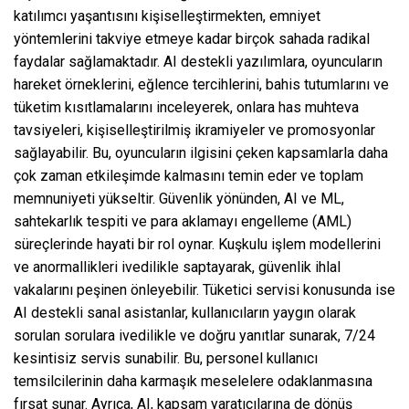
katılımcı yaşantısını kişiselleştirmekten, emniyet
yöntemlerini takviye etmeye kadar birçok sahada radikal
faydalar sağlamaktadır. AI destekli yazılımlara, oyuncuların
hareket örneklerini, eğlence tercihlerini, bahis tutumlarını ve
tüketim kısıtlamalarını inceleyerek, onlara has muhteva
tavsiyeleri, kişiselleştirilmiş ikramiyeler ve promosyonlar
sağlayabilir. Bu, oyuncuların ilgisini çeken kapsamlarla daha
çok zaman etkileşimde kalmasını temin eder ve toplam
memnuniyeti yükseltir. Güvenlik yönünden, AI ve ML,
sahtekarlık tespiti ve para aklamayı engelleme (AML)
süreçlerinde hayati bir rol oynar. Kuşkulu işlem modellerini
ve anormallikleri ivedilikle saptayarak, güvenlik ihlal
vakalarını peşinen önleyebilir. Tüketici servisi konusunda ise
AI destekli sanal asistanlar, kullanıcıların yaygın olarak
sorulan sorulara ivedilikle ve doğru yanıtlar sunarak, 7/24
kesintisiz servis sunabilir. Bu, personel kullanıcı
temsilcilerinin daha karmaşık meselelere odaklanmasına
fırsat sunar. Ayrıca, AI, kapsam yaratıcılarına de dönüş