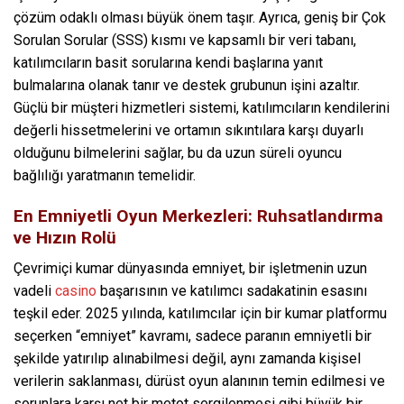
çözüm odaklı olması büyük önem taşır. Ayrıca, geniş bir Çok
Sorulan Sorular (SSS) kısmı ve kapsamlı bir veri tabanı,
katılımcıların basit sorularına kendi başlarına yanıt
bulmalarına olanak tanır ve destek grubunun işini azaltır.
Güçlü bir müşteri hizmetleri sistemi, katılımcıların kendilerini
değerli hissetmelerini ve ortamın sıkıntılara karşı duyarlı
olduğunu bilmelerini sağlar, bu da uzun süreli oyuncu
bağlılığı yaratmanın temelidir.
En Emniyetli Oyun Merkezleri: Ruhsatlandırma
ve Hızın Rolü
Çevrimiçi kumar dünyasında emniyet, bir işletmenin uzun
vadeli
casino
başarısının ve katılımcı sadakatinin esasını
teşkil eder. 2025 yılında, katılımcılar için bir kumar platformu
seçerken “emniyet” kavramı, sadece paranın emniyetli bir
şekilde yatırılıp alınabilmesi değil, aynı zamanda kişisel
verilerin saklanması, dürüst oyun alanının temin edilmesi ve
sorunlara karşı net bir metot sergilenmesi gibi büyük bir