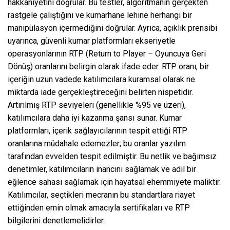
hakkaniyetini doğrular. Bu testler, algoritmanın gerçekten
rastgele çalıştığını ve kumarhane lehine herhangi bir
manipülasyon içermediğini doğrular. Ayrıca, açıklık prensibi
uyarınca, güvenli kumar platformları ekseriyetle
operasyonlarının RTP (Return to Player – Oyuncuya Geri
Dönüş) oranlarını belirgin olarak ifade eder. RTP oranı, bir
içeriğin uzun vadede katılımcılara kuramsal olarak ne
miktarda iade gerçekleştireceğini belirten nispetidir.
Artırılmış RTP seviyeleri (genellikle %95 ve üzeri),
katılımcılara daha iyi kazanma şansı sunar. Kumar
platformları, içerik sağlayıcılarının tespit ettiği RTP
oranlarına müdahale edemezler; bu oranlar yazılım
tarafından evvelden tespit edilmiştir. Bu netlik ve bağımsız
denetimler, katılımcıların inancını sağlamak ve adil bir
eğlence sahası sağlamak için hayatsal ehemmiyete maliktir.
Katılımcılar, seçtikleri mecranın bu standartlara riayet
ettiğinden emin olmak amacıyla sertifikaları ve RTP
bilgilerini denetlemelidirler.