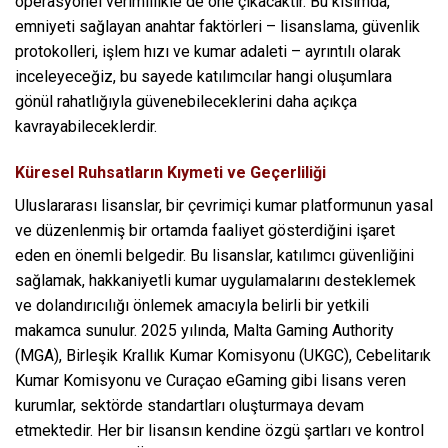
operasyonel verimlilikle de öne çıkacaktır. Bu kısımda,
emniyeti sağlayan anahtar faktörleri – lisanslama, güvenlik
protokolleri, işlem hızı ve kumar adaleti – ayrıntılı olarak
inceleyeceğiz, bu sayede katılımcılar hangi oluşumlara
gönül rahatlığıyla güvenebileceklerini daha açıkça
kavrayabileceklerdir.
Küresel Ruhsatların Kıymeti ve Geçerliliği
Uluslararası lisanslar, bir çevrimiçi kumar platformunun yasal
ve düzenlenmiş bir ortamda faaliyet gösterdiğini işaret
eden en önemli belgedir. Bu lisanslar, katılımcı güvenliğini
sağlamak, hakkaniyetli kumar uygulamalarını desteklemek
ve dolandırıcılığı önlemek amacıyla belirli bir yetkili
makamca sunulur. 2025 yılında, Malta Gaming Authority
(MGA), Birleşik Krallık Kumar Komisyonu (UKGC), Cebelitarık
Kumar Komisyonu ve Curaçao eGaming gibi lisans veren
kurumlar, sektörde standartları oluşturmaya devam
etmektedir. Her bir lisansın kendine özgü şartları ve kontrol