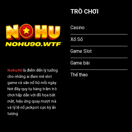
TRÒ CHƠI
Casino
Xổ Số
Game Slot
Game bài
Nohu90
là điểm đến lý tưởng
Thể thao
cho những ai đam mê slot
game và săn nổ hũ mỗi ngày.
Nơi đây quy tụ hàng trăm trò
chơi hấp dẫn với đồ họa bắt
mắt, hiệu ứng quay mượt mà
và tỷ lệ nổ jackpot cực kỳ ấn
tượng.