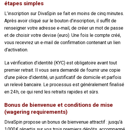
étapes simples
L’inscription sur DivaSpin se fait en moins de cinq minutes.
Après avoir cliqué sur le bouton d’inscription, il suffit de
renseigner votre adresse e‑mail, de créer un mot de passe
et de choisir votre devise (euro). Une fois le compte créé,
vous recevrez un e‑mail de confirmation contenant un lien
d’activation.
La vérification d’identité (KYC) est obligatoire avant tout
premier retrait. Il vous sera demandé de fournir une copie
d’une pièce d’identité, un justificatif de domicile et parfois
un relevé bancaire. Le processus est généralement finalisé
en 24 h, ce qui rend les retraits rapides et sûrs.
Bonus de bienvenue et conditions de mise
(wagering requirements)
DivaSpin propose un bonus de bienvenue attractif : jusqu’à
1 000 € répartis sur vos trois premiers dépôts, accompagné