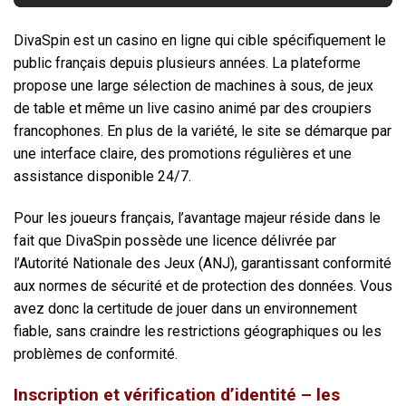
DivaSpin est un casino en ligne qui cible spécifiquement le
public français depuis plusieurs années. La plateforme
propose une large sélection de machines à sous, de jeux
de table et même un live casino animé par des croupiers
francophones. En plus de la variété, le site se démarque par
une interface claire, des promotions régulières et une
assistance disponible 24/7.
Pour les joueurs français, l’avantage majeur réside dans le
fait que DivaSpin possède une licence délivrée par
l’Autorité Nationale des Jeux (ANJ), garantissant conformité
aux normes de sécurité et de protection des données. Vous
avez donc la certitude de jouer dans un environnement
fiable, sans craindre les restrictions géographiques ou les
problèmes de conformité.
Inscription et vérification d’identité – les