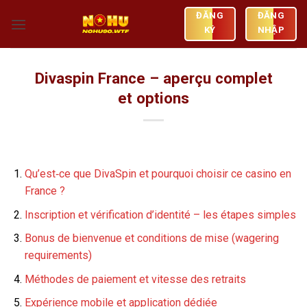
Skip
ĐĂNG
ĐĂNG
to
KÝ
NHẬP
content
Divaspin France – aperçu complet
et options
Qu’est‑ce que DivaSpin et pourquoi choisir ce casino en
France ?
Inscription et vérification d’identité – les étapes simples
Bonus de bienvenue et conditions de mise (wagering
requirements)
Méthodes de paiement et vitesse des retraits
Expérience mobile et application dédiée