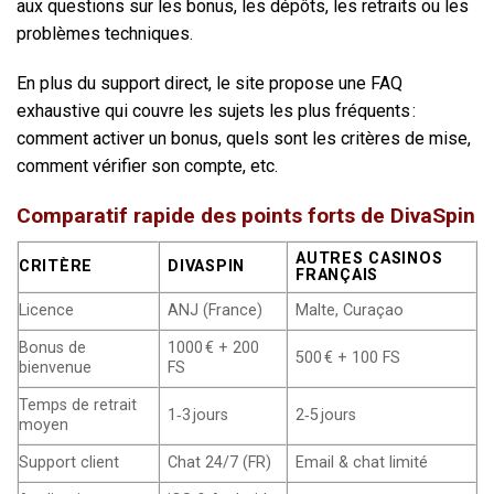
aux questions sur les bonus, les dépôts, les retraits ou les
problèmes techniques.
En plus du support direct, le site propose une FAQ
exhaustive qui couvre les sujets les plus fréquents :
comment activer un bonus, quels sont les critères de mise,
comment vérifier son compte, etc.
Comparatif rapide des points forts de DivaSpin
AUTRES CASINOS
CRITÈRE
DIVASPIN
FRANÇAIS
Licence
ANJ (France)
Malte, Curaçao
Bonus de
1000 € + 200
500 € + 100 FS
bienvenue
FS
Temps de retrait
1‑3 jours
2‑5 jours
moyen
Support client
Chat 24/7 (FR)
Email & chat limité