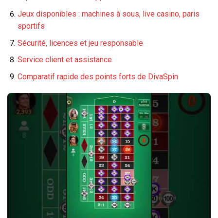
Jeux disponibles : machines à sous, live casino, paris
sportifs
Sécurité, licences et jeu responsable
Service client et assistance
Comparatif rapide des points forts de DivaSpin