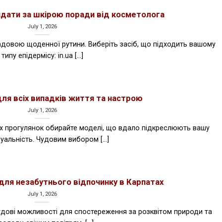
ядати за шкірою поради від косметолога
July 1, 2026
довою щоденної рутини. Виберіть засіб, що підходить вашому
типу епідермісу: in.ua [...]
 для всіх випадків життя та настрою
July 1, 2026
х прогулянок обирайте моделі, що вдало підкреслюють вашу
уальність. Чудовим вибором [...]
для незабутнього відпочинку в Карпатах
July 1, 2026
дові можливості для спостереження за розквітом природи та