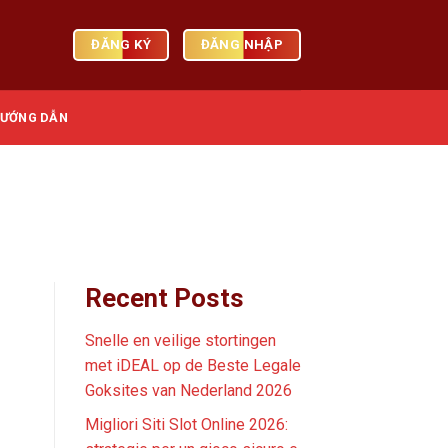
ĐĂNG KÝ
ĐĂNG NHẬP
ƯỚNG DẪN
Recent Posts
Snelle en veilige stortingen
met iDEAL op de Beste Legale
Goksites van Nederland 2026
Migliori Siti Slot Online 2026: