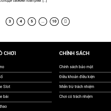
солоди свіжим повітрям. [...]
3
4
5
…
10
Ò CHƠI
CHÍNH SÁCH
ino
Chính sách bảo mật
Số
Điều khoản điều kiện
e Slot
Miễn trừ trách nhiệm
e bài
Chơi có trách nhiệm
thao