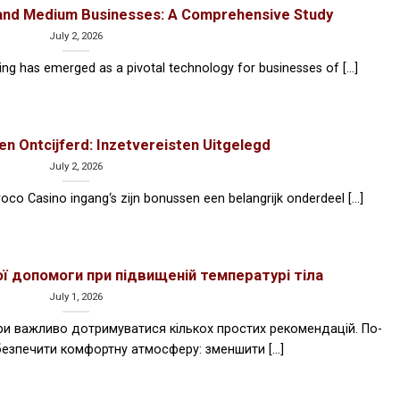
l and Medium Businesses: A Comprehensive Study
July 2, 2026
ing has emerged as a pivotal technology for businesses of [...]
 Ontcijferd: Inzetvereisten Uitgelegd
July 2, 2026
oco Casino ingang‘s zijn bonussen een belangrijk onderdeel [...]
ї допомоги при підвищеній температурі тіла
July 1, 2026
и важливо дотримуватися кількох простих рекомендацій. По-
езпечити комфортну атмосферу: зменшити [...]